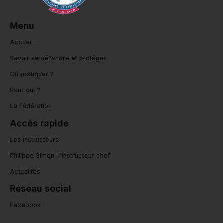
Menu
Accueil
Savoir se défendre et protéger
Où pratiquer ?
Pour qui ?
La Fédération
Accès rapide
Les instructeurs
Philippe Simon, l'instructeur chef
Actualités
Réseau social
Facebook