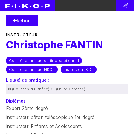
Retour
INSTRUCTEUR
Christophe FANTIN
,
,
Comité technique de tir opérationnel
Comité technique FIKOP
Instructeur KOP
Lieu(x) de pratique :
13 (Bouches-du-Rhône)
,
31 (Haute-Garonne)
Diplômes
Expert 2ème degré
,
Instructeur bâton téléscopique 1er degré
,
Instructeur Enfants et Adolescents
,