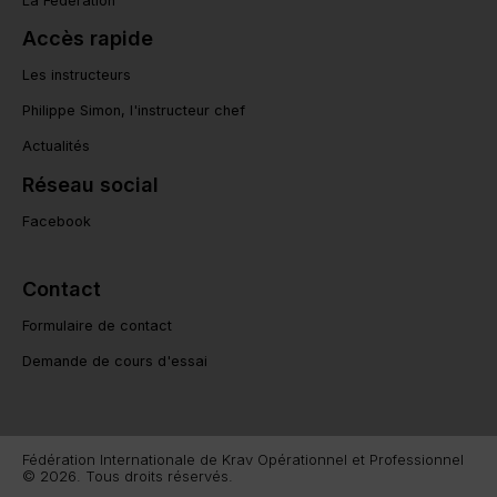
La Fédération
Accès rapide
Les instructeurs
Philippe Simon, l'instructeur chef
Actualités
Réseau social
Facebook
Contact
Formulaire de contact
Demande de cours d'essai
Fédération Internationale de Krav Opérationnel et Professionnel
© 2026. Tous droits réservés.