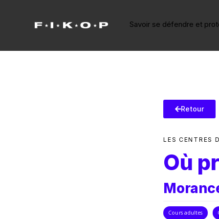
Savoir se défendre et pro
Retour
LES CENTRES 
Où pr
Morancé
Cours adultes