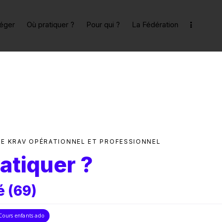
téger
Où pratiquer ?
Pour qui ?
La Fédération
DE KRAV OPÉRATIONNEL ET PROFESSIONNEL
atiquer ?
 (69)
,
Cours enfants ado