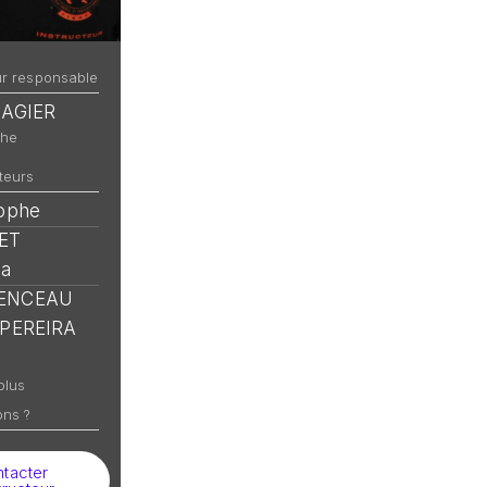
ur responsable
LAGIER
che
teurs
tophe
ET
na
ENCEAU
 PEREIRA
plus
ons ?
tacter