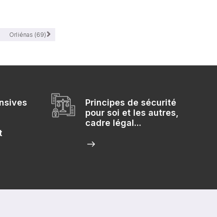
Orliénas (69)
nsives
Principes de sécurité
pour soi et les autres,
cadre légal...
t