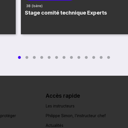
38 (Isère)
Stage comité technique Experts
Accès rapide
Les instructeurs
 protéger
Philippe Simon, l'instructeur chef
Actualités