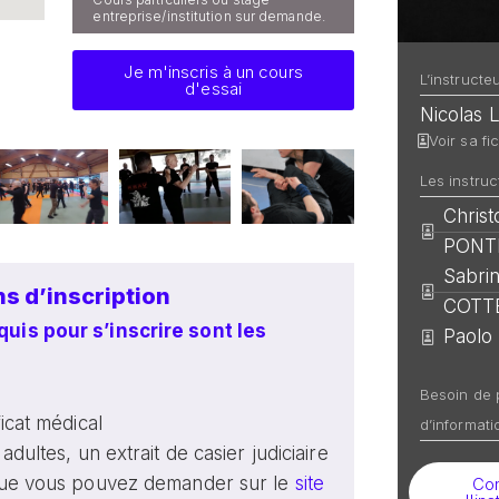
entreprise/institution sur demande.
Je m'inscris à un cours
L’instructe
d'essai
Nicolas 
Voir sa fi
Les instruc
Chris
PONT
Sabri
s d’inscription
COTT
quis pour s’inscrire sont les
Paolo
Besoin de 
ficat médical
d’informati
adultes, un extrait de casier judiciaire
que vous pouvez demander sur le
site
Con